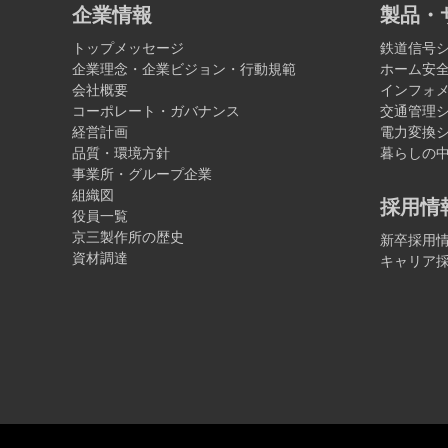
企業情報
製品・
トップメッセージ
鉄道信号
企業理念・企業ビジョン・行動規範
ホーム安
会社概要
インフォ
コーポレート・ガバナンス
交通管理
経営計画
電力変換
品質・環境方針
暮らしの中
事業所・グループ企業
組織図
採用情
役員一覧
京三製作所の歴史
新卒採用
資材調達
キャリア