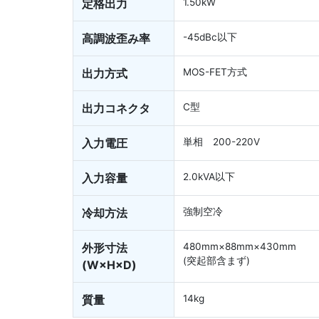
定格出力
1.50kW
高調波歪み率
-45dBc以下
出力方式
MOS-FET方式
出力コネクタ
C型
入力電圧
単相 200-220V
入力容量
2.0kVA以下
冷却方法
強制空冷
外形寸法
480mm×88mm×430mm
(突起部含まず)
(W×H×D)
質量
14kg