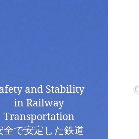
Creating Cities that
are Friendly to
People and
Benevolent to