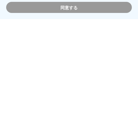
同意する
鉄道を安心して利用していただくために、プラットホームに
おける旅客の安全を確保するための製品を提供しています。
より多くの駅に設置可能な機能性、デ...
more
インフォメーション
システム
京三製作所のインフォメーションシステムは、駅や空港など
の公共施設で、設置場所や用途に最適な表示デバイスを用い
て、ユニバーサルデザインに配...